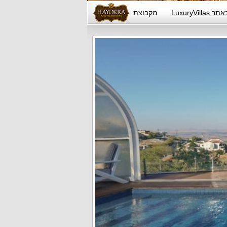
LuxuryV
מקבוצת