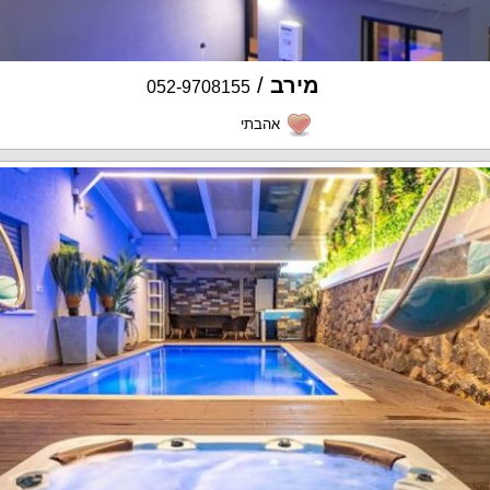
מירב
/
052-9708155
אהבתי