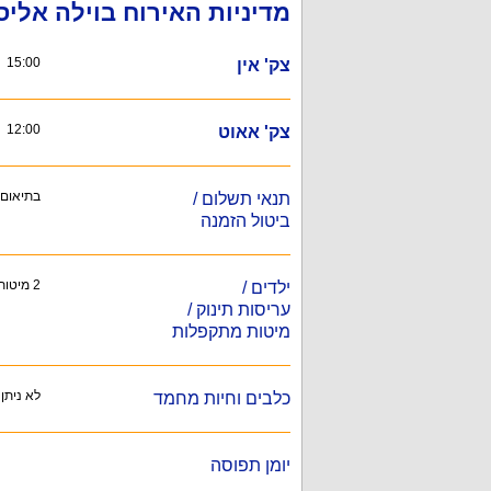
מדיניות האירוח בוילה אליס
15:00
צק' אין
12:00
צק' אאוט
בתיאום
תנאי תשלום /
ביטול הזמנה
2 מיטות ילדים, לול ומיטת מעבר, במידת הצורך ניתן לקבל בתיאום מראש.
ילדים /
עריסות תינוק /
מיטות מתקפלות
לא ניתן
כלבים וחיות מחמד
יומן תפוסה