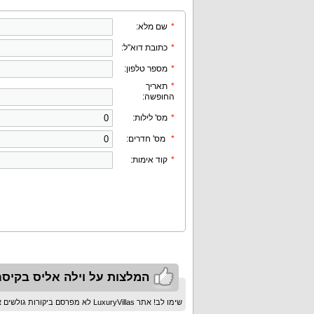
*
שם מלא:
*
כתובת דוא"ל:
*
מספר טלפון:
*
תאריך
החופשה:
*
מס' לילות:
*
מס' חדרים:
*
קוד אימות:
המלצות על וילה אליס בקיסר
שימו לב! אתר LuxuryVillas לא מפרסם ביקורות גולשים אלא המלצות שאושרו ע"י המערכת בלבד!