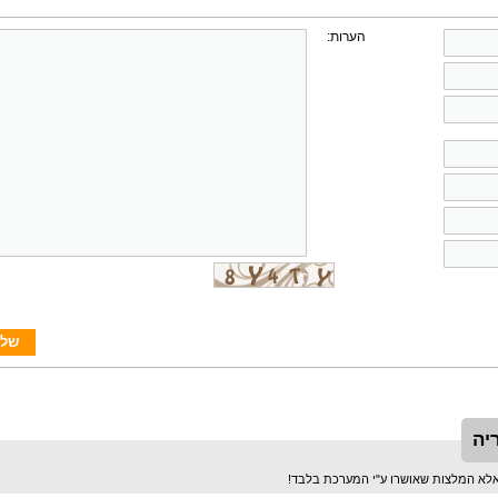
הערות:
יה