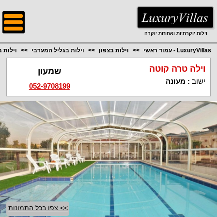
;
וילות יוקרתיות ואחוזות יוקרה
LuxuryVillas - עמוד ראשי
וילות בצפון
וילות בגליל המערבי
וילות 
וילה טרה קוטה
שמעון
ישוב
:
מעונה
052-9708199
>> צפו בכל התמונות