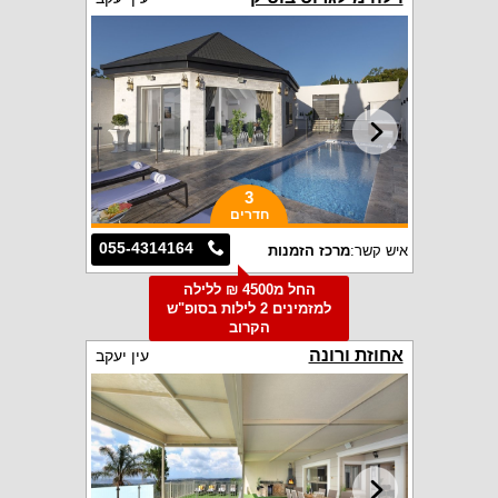
3
חדרים
055-4314164
איש קשר:
מרכז הזמנות
החל מ4500 ₪ ללילה
למזמינים 2 לילות בסופ"ש
הקרוב
אחוזת ורונה
עין יעקב