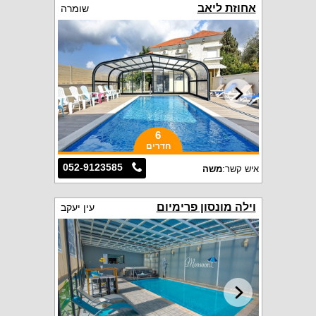
אחוזת ליאב
שומרה
6
חדרים
052-9123585
איש קשר:
משה
וילה מונסון פרימיום
עין יעקב