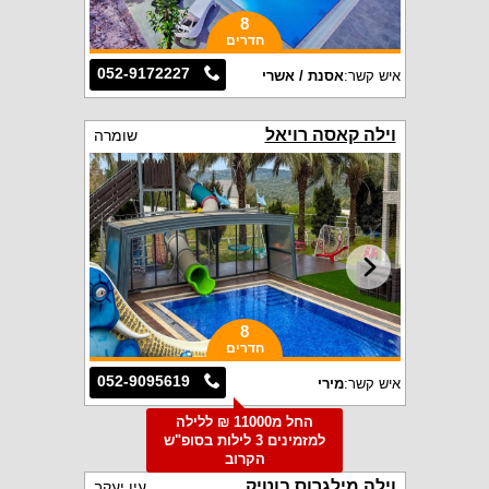
8
חדרים
052-9172227
איש קשר:
אסנת / אשרי
וילה קאסה רויאל
שומרה
8
חדרים
052-9095619
איש קשר:
מירי
החל מ11000 ₪ ללילה
למזמינים 3 לילות בסופ"ש
הקרוב
וילה מילגרוס בוטיק
עין יעקב