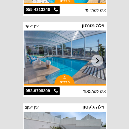
חדרים
055-4313246
איש קשר:
יוסי
וילה מונסון
עין יעקב
4
חדרים
052-9708309
איש קשר:
נאור
וילה ג'קסון
עין יעקב