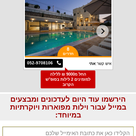
8
חדרים
052-9708106
איש קשר:
אתי
החל מ9000 ₪ ללילה
למזמינים 2 לילות בסופ"ש
הקרוב
הירשמו עוד היום לעדכונים ומבצעים
במייל עבור וילות מפוארות ויוקרתיות
במיוחד: