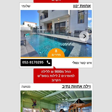
אחוזת ינון
שלומי
8
חדרים
052-9170295
איש קשר:
נטלי
החל מ9000 ₪ ללילה
למזמינים 2 לילות בסופ"ש
הקרוב
וילה אחוזת נתיב
נטועה