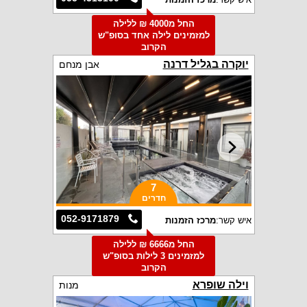
החל מ4000 ₪ ללילה
למזמינים לילה אחד בסופ"ש
הקרוב
יוקרה בגליל דרנה
אבן מנחם
7
חדרים
052-9171879
איש קשר:
מרכז הזמנות
החל מ6666 ₪ ללילה
למזמינים 3 לילות בסופ"ש
הקרוב
וילה שופרא
מנות