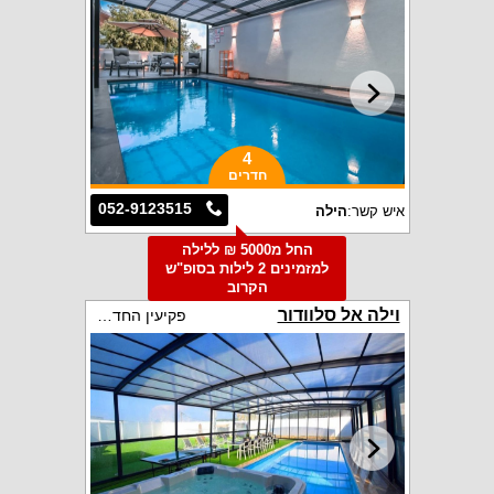
4
חדרים
052-9123515
איש קשר:
הילה
החל מ5000 ₪ ללילה
למזמינים 2 לילות בסופ"ש
הקרוב
וילה אל סלוודור
פקיעין החדשה