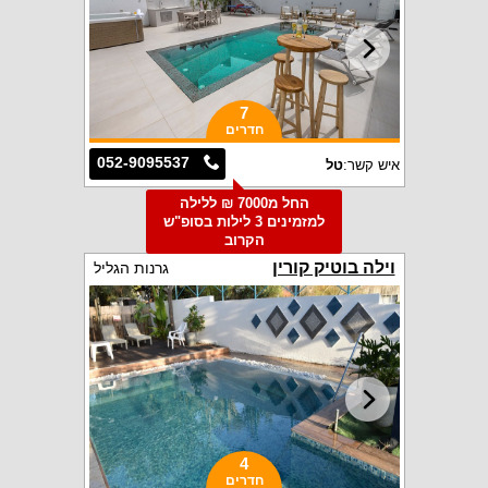
7
חדרים
052-9095537
איש קשר:
טל
החל מ7000 ₪ ללילה
למזמינים 3 לילות בסופ"ש
הקרוב
וילה בוטיק קורין
גרנות הגליל
4
חדרים