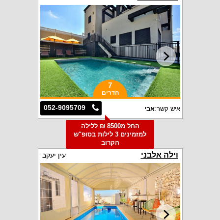
7
חדרים
052-9095709
איש קשר:
אבי
החל מ8500 ₪ ללילה
למזמינים 3 לילות בסופ"ש
הקרוב
וילה אלבני
עין יעקב