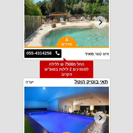
4
חדרים
055-4314256
איש קשר:
מאיר
החל מ7500 ₪ ללילה
למזמינים 2 לילות בסופ"ש
הקרוב
תאי בוטיק הוטל
יערה