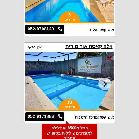
3
חדרים
052-9708149
איש קשר:
אלה
וילה קאסה אור מוריה
עין יעקב
10
חדרים
052-9171886
איש קשר:
מרכז הזמנות
החל מ8500 ₪ ללילה
למזמינים 2 לילות בסופ"ש
הקרוב