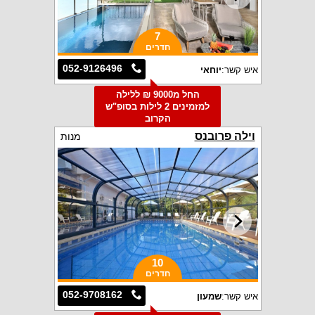
7
חדרים
052-9126496
איש קשר:
יוחאי
החל מ9000 ₪ ללילה
למזמינים 2 לילות בסופ"ש
הקרוב
וילה פרובנס
מנות
10
חדרים
052-9708162
איש קשר:
שמעון