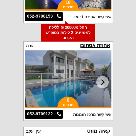
10
חדרים
052-9708153
איש קשר:
אבירם / יואב
החל מ20000 ₪ ללילה
למזמינים 2 לילות בסופ"ש
הקרוב
אחוזת אסתובן
יערה
6
חדרים
052-9709122
איש קשר:
מרכז הזמנות
קאזה מוזס
עין יעקב