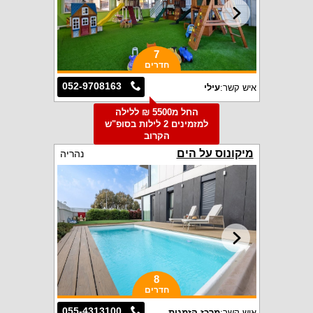
7
חדרים
052-9708163
איש קשר:
עילי
החל מ5500 ₪ ללילה
למזמינים 2 לילות בסופ"ש
הקרוב
מיקונוס על הים
נהריה
8
חדרים
055-4313100
איש קשר:
מרכז הזמנות