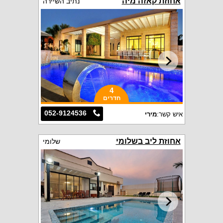
אחוזת קאזה מיה
נתיב השיירה
4
חדרים
052-9124536
איש קשר:
מירי
אחוזת ליב בשלומי
שלומי