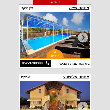
הקרוב
אחוזת שייה
עין יעקב
4
חדרים
052-9708300
איש קשר:
שגית / אבישי
אחוזת אלישבע
עמקה