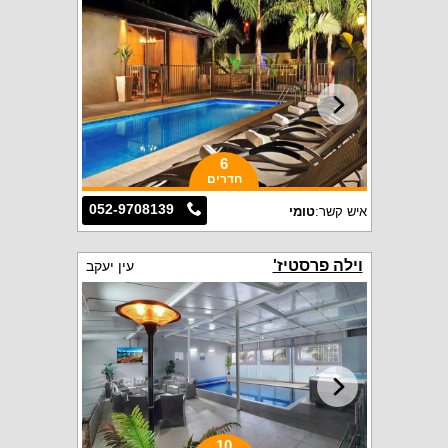
6
חדרים
052-9708139
איש קשר:
טומי
וילה פרסטיז'
עין יעקב
10