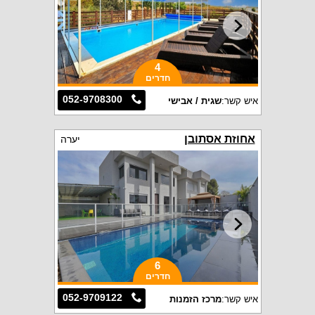
4
חדרים
052-9708300
איש קשר:
שגית / אבישי
אחוזת אסתובן
יערה
6
חדרים
052-9709122
איש קשר:
מרכז הזמנות