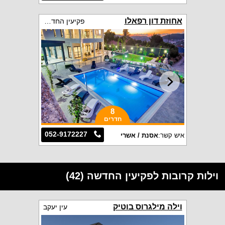
אחוזת דון רפאלו
פקיעין החדשה
8
חדרים
052-9172227
איש קשר:
אסנת / אשרי
וילות קרובות לפקיעין החדשה (42)
וילה מילגרוס בוטיק
עין יעקב