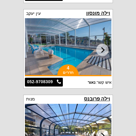
וילה מונסון
עין יעקב
4
חדרים
052-9708309
איש קשר:
נאור
וילה פרובנס
מנות