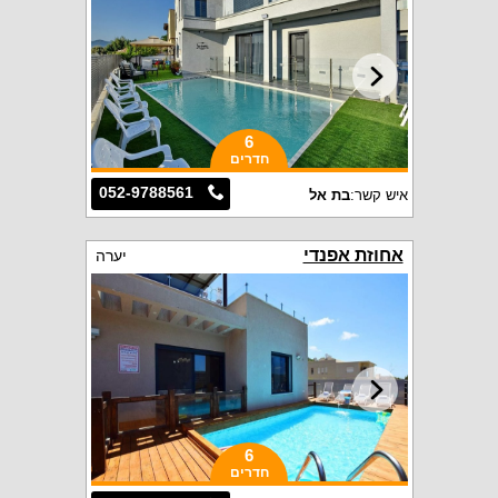
6
חדרים
052-9788561
איש קשר:
בת אל
אחוזת אפנדי
יערה
6
חדרים