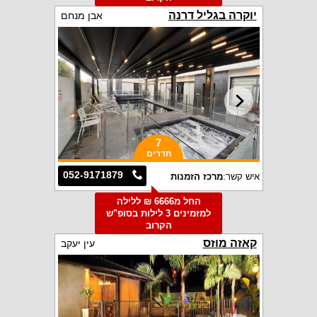
יוקרה בגליל דרנה
אבן מנחם
7
חדרים
052-9171879
איש קשר:
מרכז הזמנות
החל מ6666 ₪ ללילה
למזמינים 3 לילות בסופ"ש
הקרוב
קאזה מוזס
עין יעקב