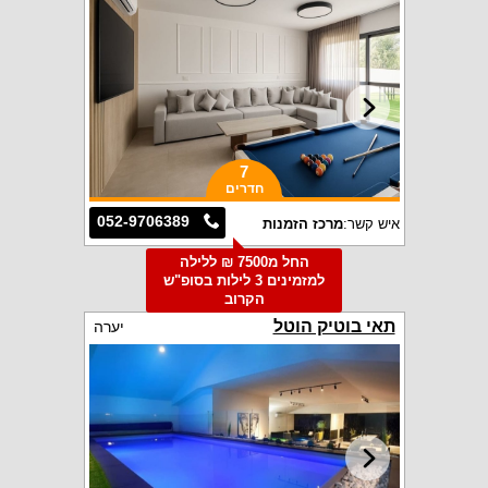
7
חדרים
052-9706389
איש קשר:
מרכז הזמנות
החל מ7500 ₪ ללילה
למזמינים 3 לילות בסופ"ש
הקרוב
תאי בוטיק הוטל
יערה