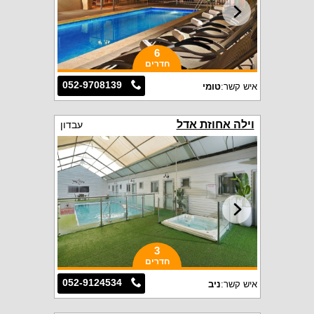
6
חדרים
052-9708139
איש קשר:
טומי
וילה אחוזת אדל
עבדון
3
חדרים
052-9124534
איש קשר:
ניב