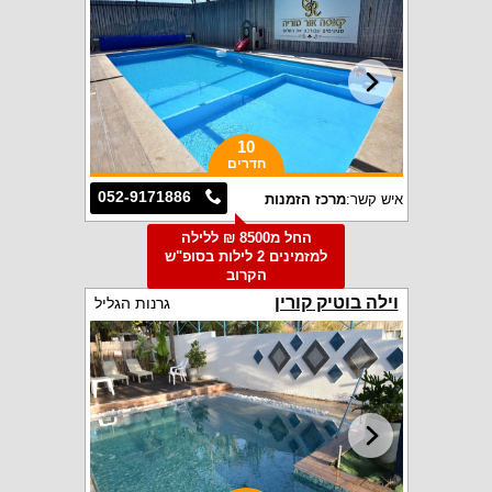
10
חדרים
052-9171886
איש קשר:
מרכז הזמנות
החל מ8500 ₪ ללילה
למזמינים 2 לילות בסופ"ש
הקרוב
וילה בוטיק קורין
גרנות הגליל