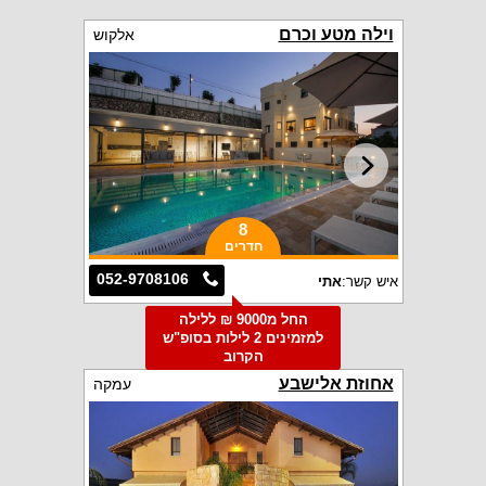
וילה מטע וכרם
אלקוש
8
חדרים
052-9708106
איש קשר:
אתי
החל מ9000 ₪ ללילה
למזמינים 2 לילות בסופ"ש
הקרוב
אחוזת אלישבע
עמקה