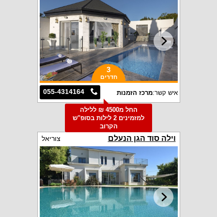
3
חדרים
055-4314164
איש קשר:
מרכז הזמנות
החל מ4500 ₪ ללילה
למזמינים 2 לילות בסופ"ש
הקרוב
וילה סוד הגן הנעלם
צוריאל