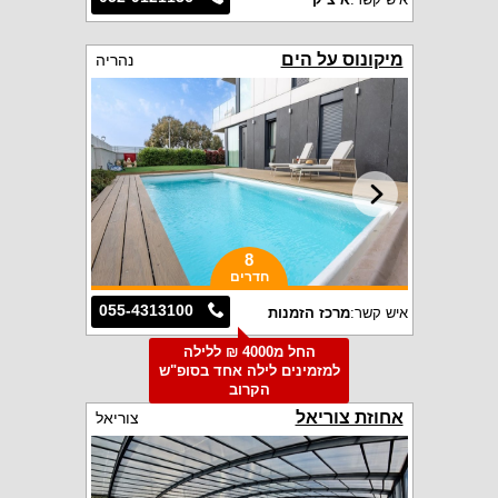
מיקונוס על הים
נהריה
8
חדרים
055-4313100
איש קשר:
מרכז הזמנות
החל מ4000 ₪ ללילה
למזמינים לילה אחד בסופ"ש
הקרוב
אחוזת צוריאל
צוריאל