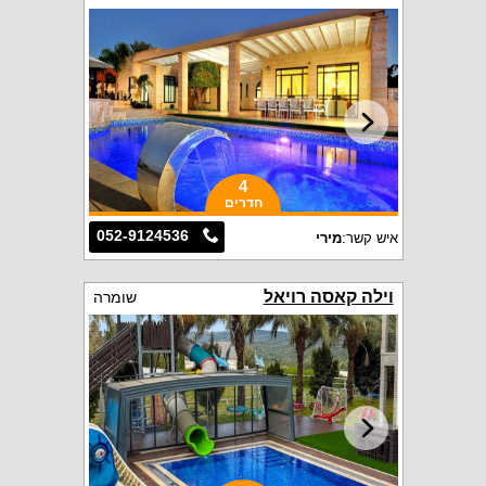
4
חדרים
052-9124536
איש קשר:
מירי
וילה קאסה רויאל
שומרה