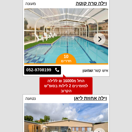
וילה טרה קוטה
מעונה
10
חדרים
052-9708199
איש קשר:
שמעון
החל מ16000 ₪ ללילה
למזמינים 2 לילות בסופ"ש
הקרוב
וילה אחוזת ליאן
נטועה