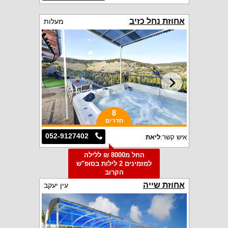
אחוזת נחל כזיב
מעלות
8
חדרים
052-9127402
איש קשר:
ליאת
החל מ8000 ₪ ללילה
למזמינים 2 לילות בסופ"ש
הקרוב
אחוזת שייה
עין יעקב