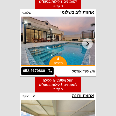
למזמינים 2 לילות בסופ"ש
הקרוב
אחוזת ליב בשלומי
שלומי
4
חדרים
052-9170860
איש קשר:
אורטל
החל מ5500 ₪ ללילה
למזמינים 3 לילות בסופ"ש
הקרוב
אחוזת ורונה
עין יעקב