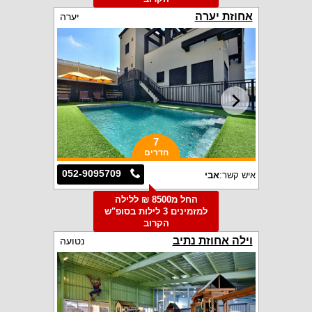
אחוזת יערה
יערה
7
חדרים
052-9095709
איש קשר:
אבי
החל מ8500 ₪ ללילה
למזמינים 3 לילות בסופ"ש
הקרוב
וילה אחוזת נתיב
נטועה