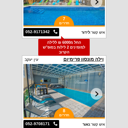
7
חדרים
052-9171342
איש קשר:
לידור
החל מ6000 ₪ ללילה
למזמינים 2 לילות בסופ"ש
הקרוב
וילה מונסון פרימיום
עין יעקב
8
חדרים
052-9708171
איש קשר:
נאור