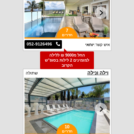
7
חדרים
052-9126496
איש קשר:
יוחאי
החל מ9000 ₪ ללילה
למזמינים 2 לילות בסופ"ש
הקרוב
וילה ונילה
שתולה
10
חדרים