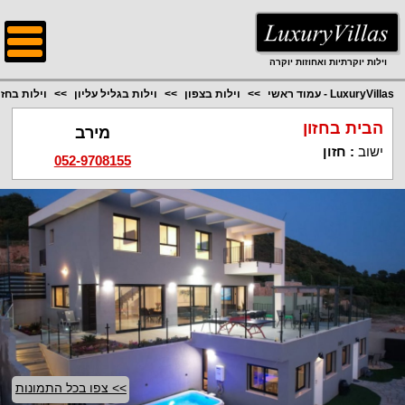
;
וילות יוקרתיות ואחוזות יוקרה
LuxuryVillas - עמוד ראשי
וילות בצפון
וילות בגליל עליון
וילות בחזו
הבית בחזון
מירב
ישוב
:
חזון
052-9708155
>> צפו בכל התמונות