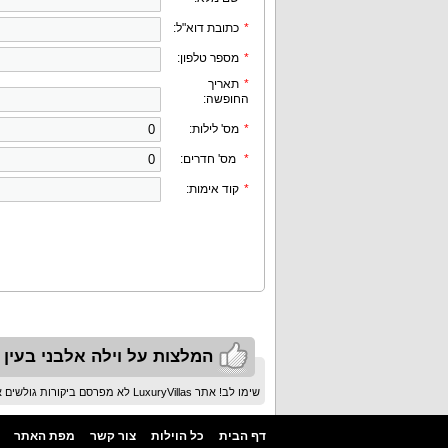
*
כתובת דוא"ל:
*
מספר טלפון:
*
תאריך
החופשה:
*
מס' לילות:
*
מס' חדרים:
*
קוד אימות:
המלצות על וילה אלבני בעין 
שימו לב! אתר LuxuryVillas לא מפרסם ביקורות גולשים אלא המלצות שאושרו ע"י המערכת בלבד!
דף הבית
כל הוילות
צור קשר
מפת האתר