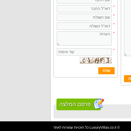
*
*
*
*
*
פרסם המלצה
כל הזכויות שמורות לאתר LuxuryVillas.co.il ©