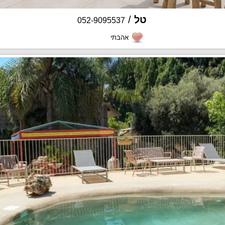
טל
/
052-9095537
אהבתי