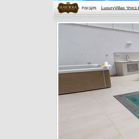
LuxuryVill
מקבוצת