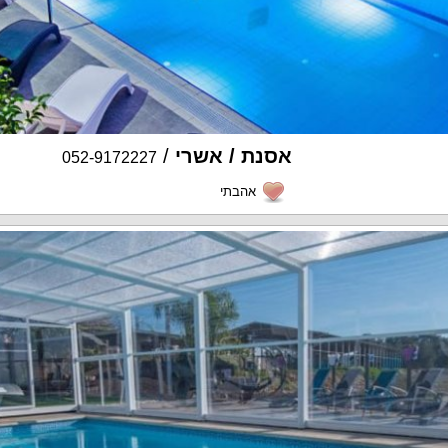
אסנת / אשרי
/
052-9172227
אהבתי