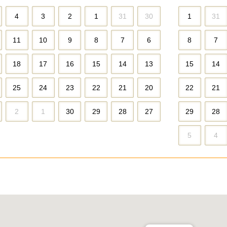
4
3
2
1
31
30
1
31
11
10
9
8
7
6
8
7
18
17
16
15
14
13
15
14
25
24
23
22
21
20
22
21
2
1
30
29
28
27
29
28
5
4