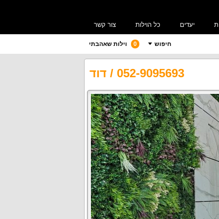
ת
יעדים
כל הוילות
צור קשר
חיפוש
0
וילות שאהבתי
052-9095693
/
דוד