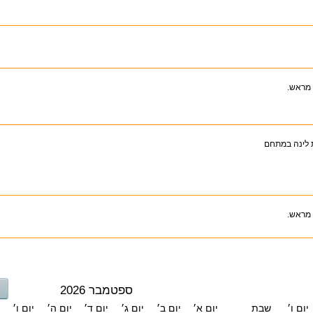
 מראש.
 לינה במתחם
 מראש.
ספטמבר 2026
יום ו׳
שבת
יום א׳
יום ב׳
יום ג׳
יום ד׳
יום ה׳
יום ו׳