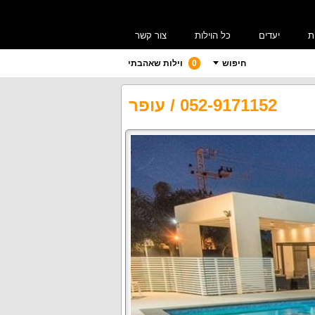
ת
יעדים
כל הוילות
צור קשר
חיפוש
0
וילות שאהבתי
052-9171152
/
עופר