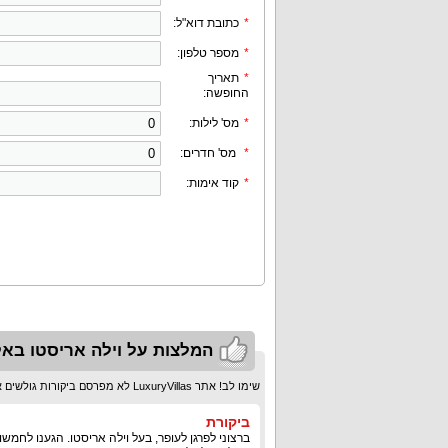
*
כתובת דוא"ל:
*
מספר טלפון:
*
תאריך
החופשה:
*
מס' לילות:
*
מס' חדרים:
*
קוד אימות:
המלצות על וילה אריסטו בא
שימו לב! אתר LuxuryVillas לא מפרסם ביקורות גולשים אלא המלצות שאושרו ע"י המערכת בלבד!
ביקורת