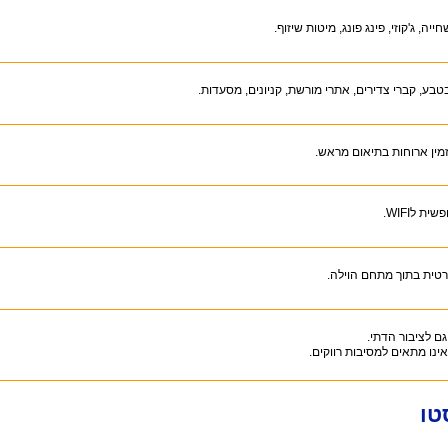
ייה, ג'קוזי, פינג פונג, מיטות שיזוף.
בטבע, קברי צדירים, אתרי מורשת, קניונים, מסעדות.
זמין ארוחות בתיאום מראש.
ית לWIFI.
רטית בתוך מתחם הוילה.
ם לציבור הדתי.
ינו מתאים למסיבות רווקים.
טו