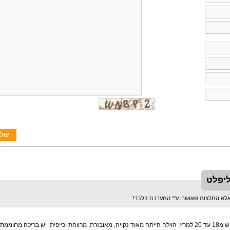
ליפלט
ברצוני לפרגן לעופר, בעל וילה אריסטו. הגענו לחמשוש מ18 עד 20 למרץ. הוילה הייתה מאוד נקייה, מאובזרת, מרווחת וכי