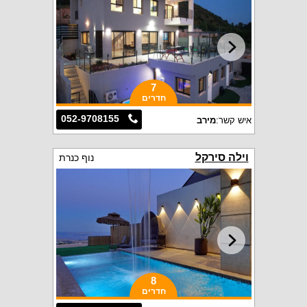
7
חדרים
052-9708155
איש קשר:
מירב
וילה סירקל
נוף כנרת
8
חדרים