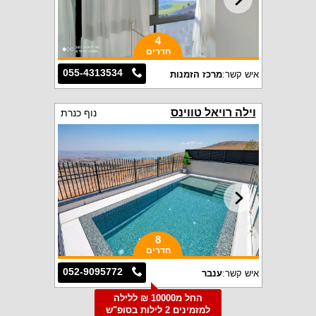
4
חדרים
055-4313534
איש קשר:
מרכז הזמנות
וילה רויאל טווינס
נוף כנרת
8
חדרים
052-9095772
איש קשר:
ענבר
החל מ10000 ₪ ללילה
למזמינים 2 לילות בסופ"ש