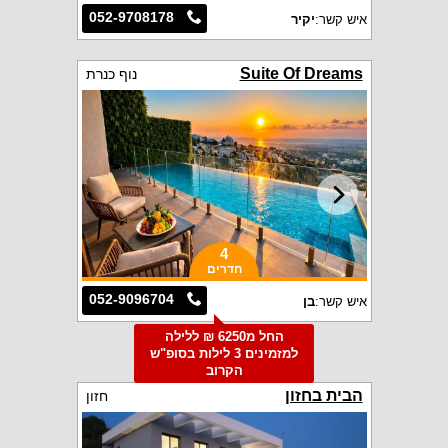
052-9708178
איש קשר:
יקיר
Suite Of Dreams
נוף כנרת
4
חדרים
052-9096704
איש קשר:
בן
החל מ6250 ₪ ללילה
למזמינים 3 לילות בסופ"ש
הקרוב
הבית בחזון
חזון