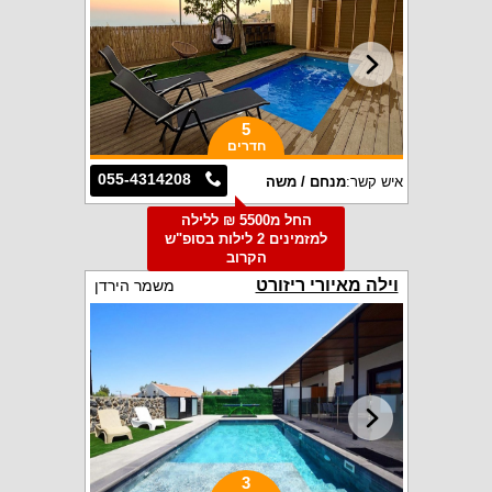
5
חדרים
055-4314208
איש קשר:
מנחם / משה
החל מ5500 ₪ ללילה
למזמינים 2 לילות בסופ"ש
הקרוב
וילה מאיורי ריזורט
משמר הירדן
3