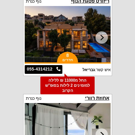
ריזורט פסגת הנוף
נוף כנרת
8
חדרים
055-4314212
איש קשר:
גבריאל
החל מ11000 ₪ ללילה
למזמינים 2 לילות בסופ"ש
הקרוב
אחוזת רוורי
נוף כנרת