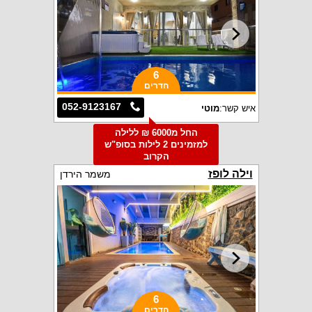
6
חדרים
052-9123167
איש קשר:
מוטי
החל מ6000 ₪ ללילה
למזמינים 2 לילות בסופ"ש
הקרוב
וילה לופז
משמר הירדן
6
חדרים