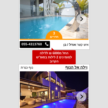
3
חדרים
055-4313760
איש קשר:
אודל / בן
החל מ6000 ₪ ללילה
למזמינים 2 לילות בסופ"ש
הקרוב
וילה אל הנוף
נוף כנרת