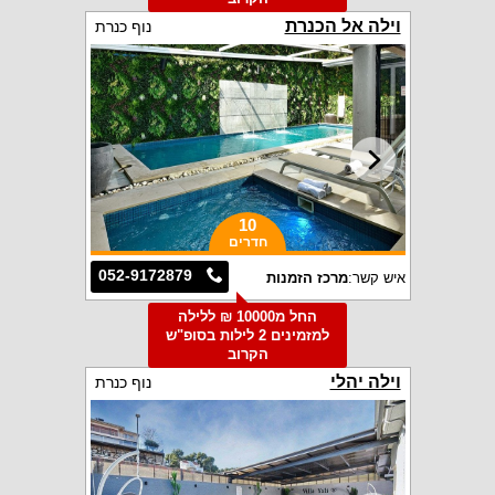
וילה אל הכנרת
נוף כנרת
10
חדרים
052-9172879
איש קשר:
מרכז הזמנות
החל מ10000 ₪ ללילה
למזמינים 2 לילות בסופ"ש
הקרוב
וילה יהלי
נוף כנרת