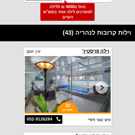
החל מ4000 ₪ ללילה
למזמינים לילה אחד בסופ"ש
הקרוב
וילות קרובות לנהריה (43)
וילה פרסטיז'
עין יעקב
10
חדרים
052-9126284
איש קשר:
דודי