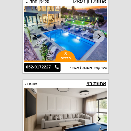
אחוזת דון רפאלו
פקיעין החדשה
8
חדרים
052-9172227
איש קשר:
אסנת / אשרי
אחוזת רוי
שומרה