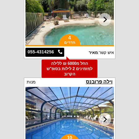
4
חדרים
055-4314256
איש קשר:
מאיר
החל מ6000 ₪ ללילה
למזמינים 2 לילות בסופ"ש
הקרוב
וילה פרובנס
מנות
10