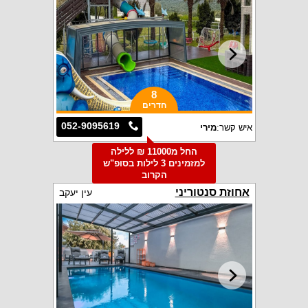
8
חדרים
052-9095619
איש קשר:
מירי
החל מ11000 ₪ ללילה
למזמינים 3 לילות בסופ"ש
הקרוב
אחוזת סנטוריני
עין יעקב