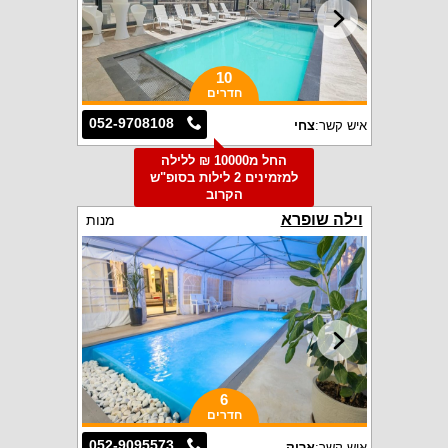
10
חדרים
052-9708108
איש קשר:
צחי
החל מ10000 ₪ ללילה
למזמינים 2 לילות בסופ"ש
הקרוב
וילה שופרא
מנות
6
חדרים
052-9095573
איש קשר:
אריק