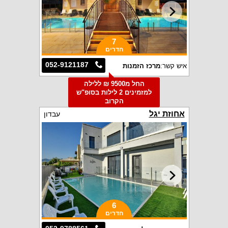
7
חדרים
052-9121187
איש קשר:
מרכז הזמנות
החל מ9500 ₪ ללילה
למזמינים 2 לילות בסופ"ש
הקרוב
אחוזת יגל
עבדון
6
חדרים