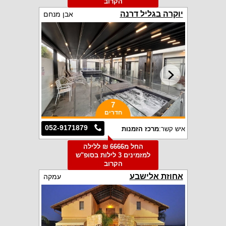
הקרוב
יוקרה בגליל דרנה
אבן מנחם
7
חדרים
052-9171879
איש קשר:
מרכז הזמנות
החל מ6666 ₪ ללילה
למזמינים 3 לילות בסופ"ש
הקרוב
אחוזת אלישבע
עמקה