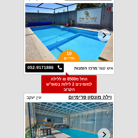
10
חדרים
052-9171886
איש קשר:
מרכז הזמנות
החל מ8500 ₪ ללילה
למזמינים 2 לילות בסופ"ש
הקרוב
וילה מונסון פרימיום
עין יעקב