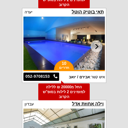
הקרוב
תאי בוטיק הוטל
יערה
10
חדרים
052-9708153
איש קשר:
אבירם / יואב
החל מ20000 ₪ ללילה
למזמינים 2 לילות בסופ"ש
הקרוב
וילה אחוזת אדל
עבדון