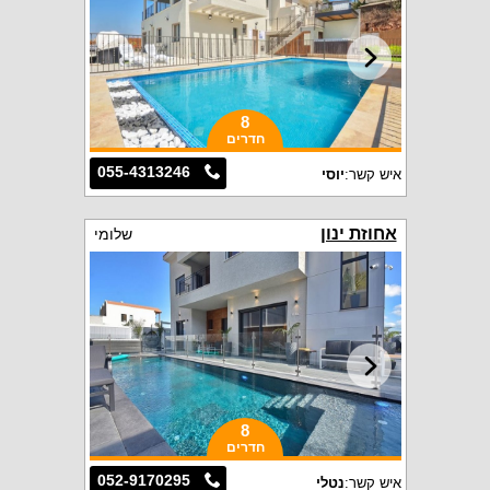
8
חדרים
055-4313246
איש קשר:
יוסי
אחוזת ינון
שלומי
8
חדרים
052-9170295
איש קשר:
נטלי