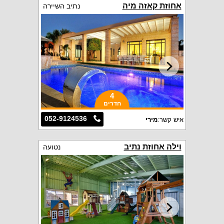
אחוזת קאזה מיה
נתיב השיירה
4
חדרים
052-9124536
איש קשר:
מירי
וילה אחוזת נתיב
נטועה