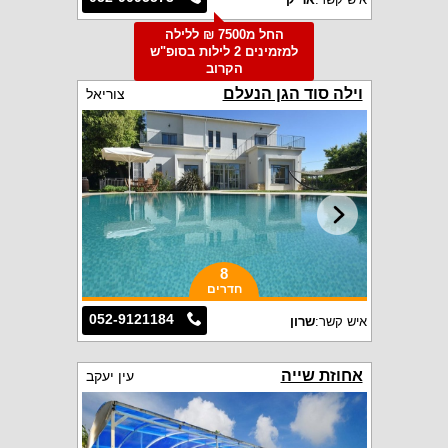
החל מ7500 ₪ ללילה
למזמינים 2 לילות בסופ"ש
הקרוב
וילה סוד הגן הנעלם
צוריאל
8
חדרים
052-9121184
איש קשר:
שרון
אחוזת שייה
עין יעקב