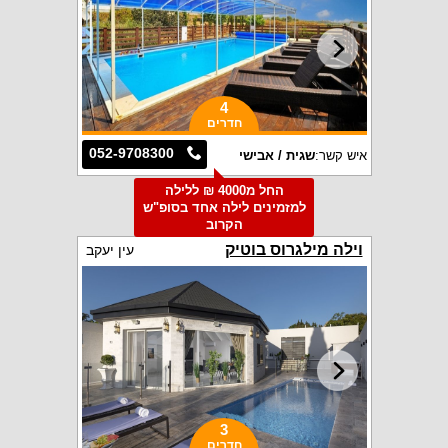
4
חדרים
052-9708300
איש קשר:
שגית / אבישי
החל מ4000 ₪ ללילה
למזמינים לילה אחד בסופ"ש
הקרוב
וילה מילגרוס בוטיק
עין יעקב
3
חדרים