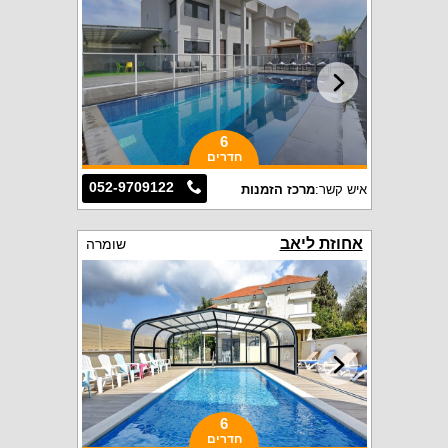
6
חדרים
052-9709122
איש קשר:
מרכז הזמנות
אחוזת ליאב
שומרה
6
חדרים