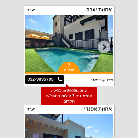
אחוזת יערה
יערה
7
חדרים
052-9095709
איש קשר:
אבי
החל מ8500 ₪ ללילה
למזמינים 3 לילות בסופ"ש
הקרוב
אחוזת אפנדי
יערה