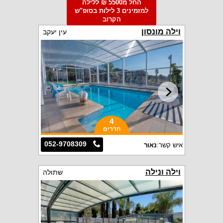
החל מ5500 ₪ ללילה
למזמינים 3 לילות בסופ"ש
הקרוב
וילה מונסון
עין יעקב
4
חדרים
052-9708309
איש קשר:
נאור
וילה ונילה
שתולה