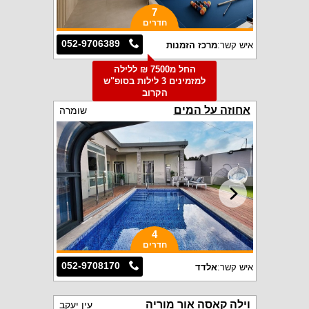
7
חדרים
052-9706389
איש קשר:
מרכז הזמנות
החל מ7500 ₪ ללילה
למזמינים 3 לילות בסופ"ש
הקרוב
אחוזה על המים
שומרה
4
חדרים
052-9708170
איש קשר:
אלדד
וילה קאסה אור מוריה
עין יעקב