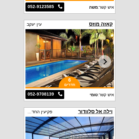
052-9123585
איש קשר:
משה
קאזה מוזס
עין יעקב
6
חדרים
052-9708139
איש קשר:
טומי
וילה אל סלוודור
פקיעין החדשה