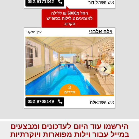
052-9171342
איש קשר:
לידור
החל מ6000 ₪ ללילה
למזמינים 2 לילות בסופ"ש
הקרוב
וילה אלבני
עין יעקב
3
חדרים
052-9708149
איש קשר:
אלה
הירשמו עוד היום לעדכונים ומבצעים
במייל עבור וילות מפוארות ויוקרתיות