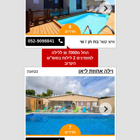
6
חדרים
052-9098841
איש קשר:
בת חן / שי
החל מ7000 ₪ ללילה
למזמינים 2 לילות בסופ"ש
הקרוב
וילה אחוזת ליאן
נטועה
7
חדרים