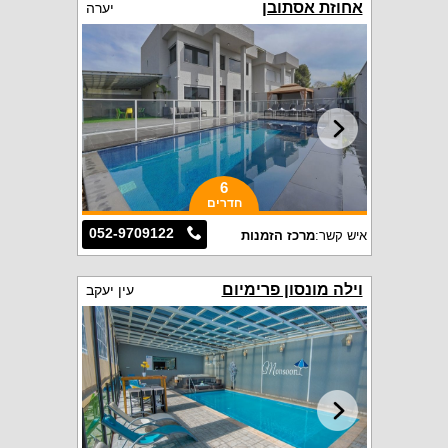
אחוזת אסתובן
יערה
6
חדרים
052-9709122
איש קשר:
מרכז הזמנות
וילה מונסון פרימיום
עין יעקב