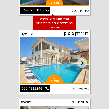
חדרים
052-9708106
איש קשר:
אתי
החל מ9000 ₪ ללילה
למזמינים 2 לילות בסופ"ש
הקרוב
רוז גרדן בוטיק
עין יעקב
8
חדרים
055-4313246
איש קשר:
יוסי
אחוזת רוי
שומרה