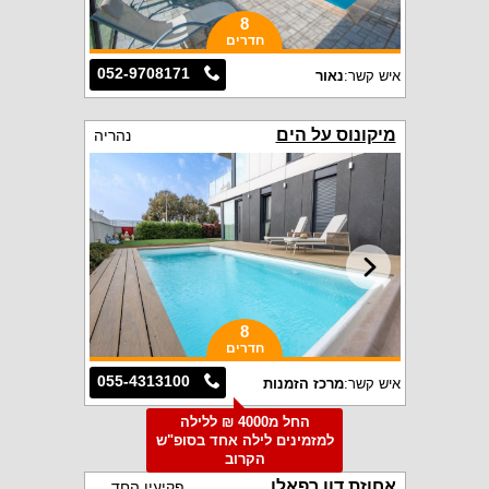
8
חדרים
052-9708171
איש קשר:
נאור
מיקונוס על הים
נהריה
8
חדרים
055-4313100
איש קשר:
מרכז הזמנות
החל מ4000 ₪ ללילה
למזמינים לילה אחד בסופ"ש
הקרוב
אחוזת דון רפאלו
פקיעין החדשה