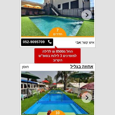
7
חדרים
052-9095709
איש קשר:
אבי
החל מ8500 ₪ ללילה
למזמינים 3 לילות בסופ"ש
הקרוב
אחוזה בגליל
חוסן
10