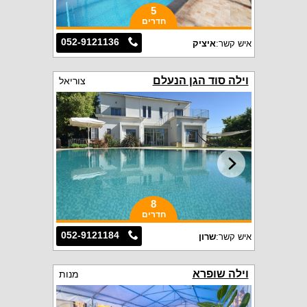
5
חדרים
052-9121136
איש קשר:
איציק
וילה סוד הגן הנעלם
צוריאל
8
חדרים
052-9121184
איש קשר:
שרון
וילה שופרא
מנות