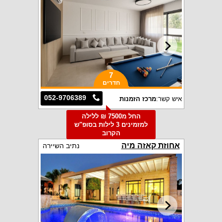
7
חדרים
052-9706389
איש קשר:
מרכז הזמנות
החל מ7500 ₪ ללילה
למזמינים 3 לילות בסופ"ש
הקרוב
אחוזת קאזה מיה
נתיב השיירה