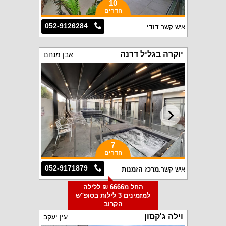
10
חדרים
052-9126284
איש קשר:
דודי
יוקרה בגליל דרנה
אבן מנחם
7
חדרים
052-9171879
איש קשר:
מרכז הזמנות
החל מ6666 ₪ ללילה
למזמינים 3 לילות בסופ"ש
הקרוב
וילה ג'קסון
עין יעקב