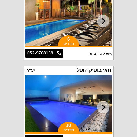
6
חדרים
052-9708139
איש קשר:
טומי
תאי בוטיק הוטל
יערה
10
חדרים