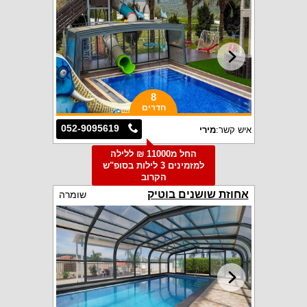
8
חדרים
052-9095619
איש קשר:
מירי
החל מ11000 ₪ ללילה
למזמינים 3 לילות בסופ"ש
הקרוב
אחוזת שושנים בוטיק
שומרה