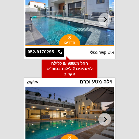
8
חדרים
052-9170295
איש קשר:
נטלי
החל מ9000 ₪ ללילה
למזמינים 2 לילות בסופ"ש
הקרוב
וילה מטע וכרם
אלקוש
8