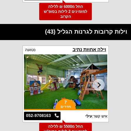
החל מ6000 ₪ ללילה
למזמינים 2 לילות בסופ"ש
הקרוב
וילות קרובות לגרנות הגליל (43)
וילה אחוזת נתיב
נטועה
7
חדרים
052-9708163
איש קשר:
עילי
החל מ5500 ₪ ללילה