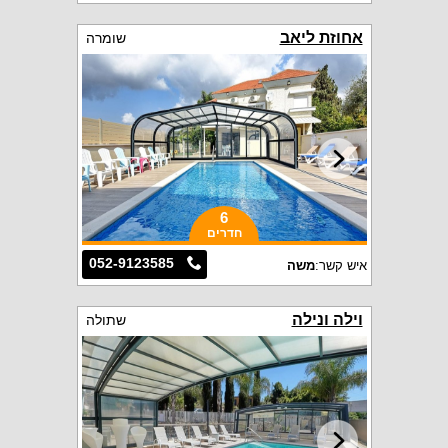
אחוזת ליאב
שומרה
6
חדרים
052-9123585
איש קשר:
משה
וילה ונילה
שתולה