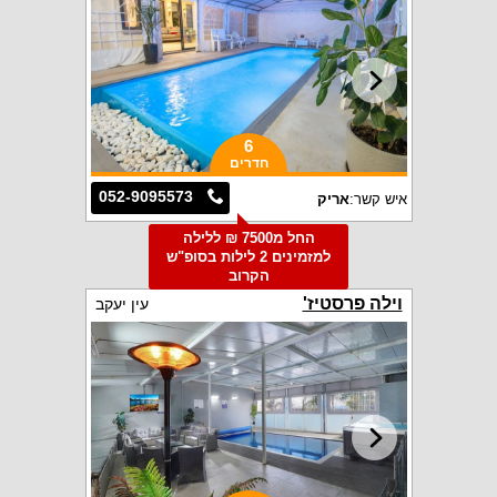
6
חדרים
052-9095573
איש קשר:
אריק
החל מ7500 ₪ ללילה
למזמינים 2 לילות בסופ"ש
הקרוב
וילה פרסטיז'
עין יעקב