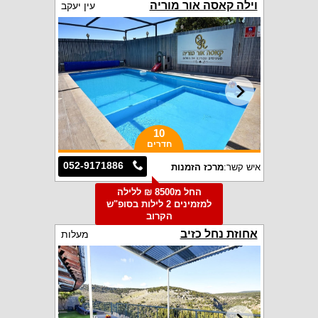
וילה קאסה אור מוריה
עין יעקב
10
חדרים
052-9171886
איש קשר:
מרכז הזמנות
החל מ8500 ₪ ללילה
למזמינים 2 לילות בסופ"ש
הקרוב
אחוזת נחל כזיב
מעלות