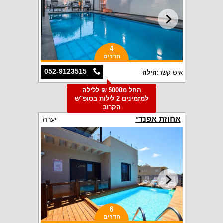
4
חדרים
052-9123515
איש קשר:
הילה
החל מ5000 ₪ ללילה
למזמינים 2 לילות בסופ"ש
הקרוב
אחוזת אפנדי
יערה
6
חדרים