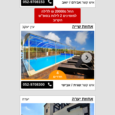
052-9708153
איש קשר:
אבירם / יואב
החל מ20000 ₪ ללילה
למזמינים 2 לילות בסופ"ש
הקרוב
אחוזת שייה
עין יעקב
4
חדרים
052-9708300
איש קשר:
שגית / אבישי
אחוזת יערה
יערה