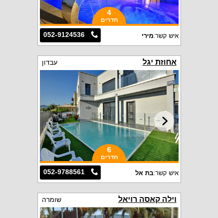
4
חדרים
052-9124536
איש קשר:
מירי
אחוזת יגל
עבדון
6
חדרים
052-9788561
איש קשר:
בת אל
וילה קאסה רויאל
שומרה