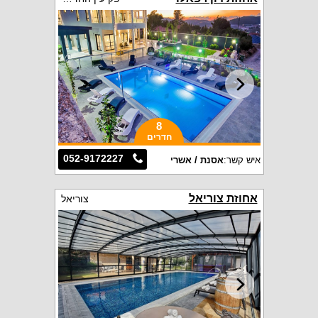
8
חדרים
052-9172227
איש קשר:
אסנת / אשרי
אחוזת צוריאל
צוריאל