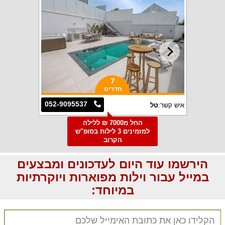
7
חדרים
052-9095537
איש קשר:
טל
החל מ7000 ₪ ללילה
למזמינים 3 לילות בסופ"ש
הקרוב
הירשמו עוד היום לעדכונים ומבצעים
במייל עבור וילות מפוארות ויוקרתיות
במיוחד: