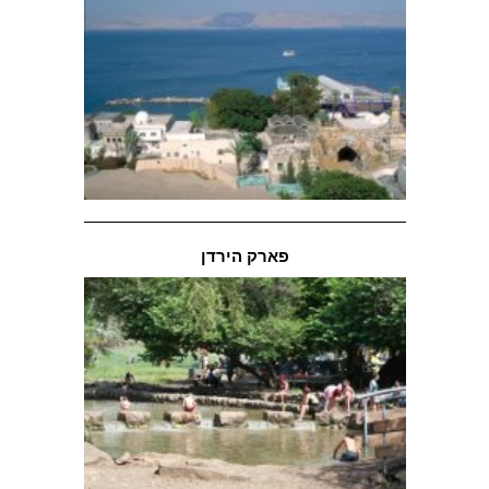
פארק הירדן