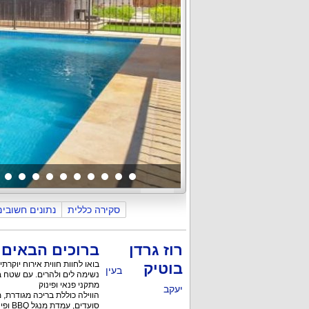
כללי
פנים הוילה
המתחם החיצוני ו
סקירה כללית
נתונים חשובים
רוז גרדן
ברוכים הבאים ל
בוטיק
בעין
נשימה לים ולהרים. עם שטח בנוי של 600 מ"ר ושטח כולל של 1250 מ"ר, תמצאו כאן את כל מ
מתקני פנאי ופינוק
יעקב
סועדים, עמדת מנגל BBQ ופינג פונג להנאת האורחים. הילדים גם ייהנו מטרמפולינה ונדנדות להנעמת הזמן.