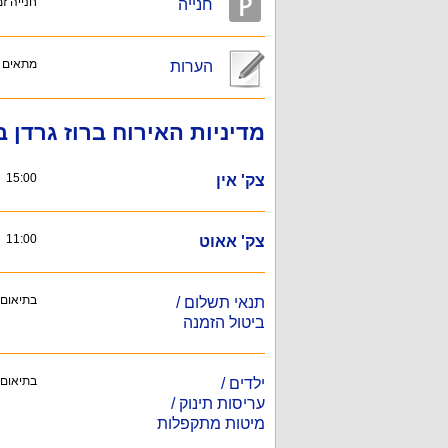
חנייה זמינה 
חנייה
מתאים ל
הערות
מדיניות האירוח ברוז גרדן ב
15:00
צק' אין
11:00
צק' אאוט
בתיאום
תנאי תשלום /
ביטול הזמנה
בתיאום
ילדים /
עריסות תינוק /
מיטות מתקפלות