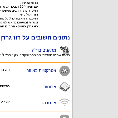
נוחות ונגישות
עם חניה ל-10 רכ
המסדרונות הרחבים מאפשרים 
חוויה קולינרית
המטבח המאובזר כולל כל מה שצ
וכשרות (בתיאום מראש ולא כל
רוז גרדן בוטיק - המקום המ
נתונים חשובים על רוז גרדן 
מתקנים בוילה
בריכת שחייה מגודרת, מחוממת ומקורה, ג'קוזי ספא ל-6 אנשים, עמדת מנגל BBQ, שולחן פינג פונג, שולחן סנוקר, נדנדנות וטרמפולינה, ועוד!
נחל כזי
אטרקציות באיזור
בתיאום
ארוחות
אינטרנט אלחוטי
אינטרנט