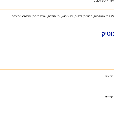
ל-10 רכבים
זוגות, משפחות, קבוצות, דתיים, ימי גיבוש, ימי הולדת, שבתות חתן והתארגנות כלה
וטיק
 מראש
 מראש