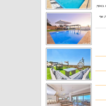
. בנוסף,
ת, שף