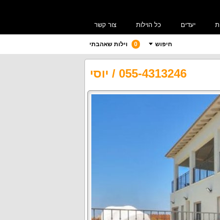
ת
יעדים
כל הוילות
צור קשר
חיפוש
0
וילות שאהבתי
055-4313246
/
יוסי