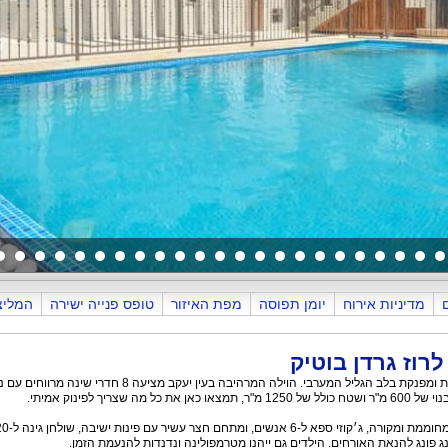
הבריכה
מדיניות אירוח
יומן תפוסה
מפת האיזור
טופס פנייה ישירה
המליצ
רוז גרדן בוטיק
בואו לחוות חווית אירוח יוקרתית ומפנקת בלב הגליל המערבי. הוילה המרהיבה בעין יעקב מציעה 8 חד
ה שצריך לפינוק אמיתי.
הווילה כוללת בריכה מגודרת, מחוממת ומקורה, ג׳קוזי ספא ל-6 אנשים, ומתחם