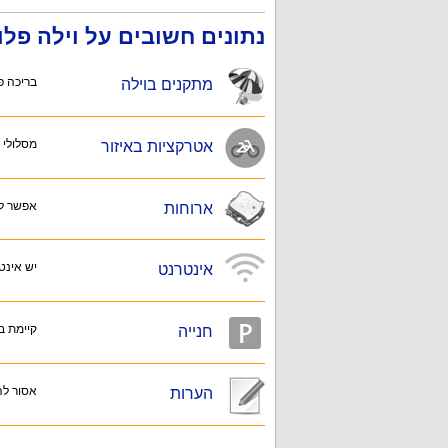
נתונים חשובים על וילה פלו
בריכה פר
מתקנים בוילה
מסלולי ט
אטרקציות באיזור
אפשר לה
ארוחות
יש אינט
אינטרנט
קיימת ב
חנייה
אסור להכ
הערות