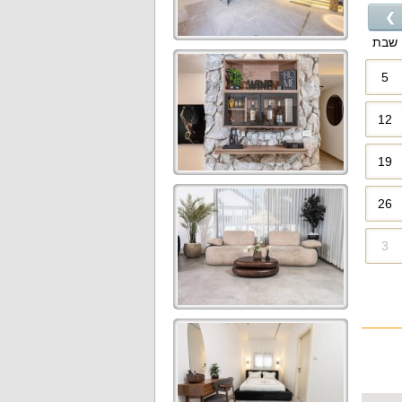
❯
שבת
5
12
19
26
3