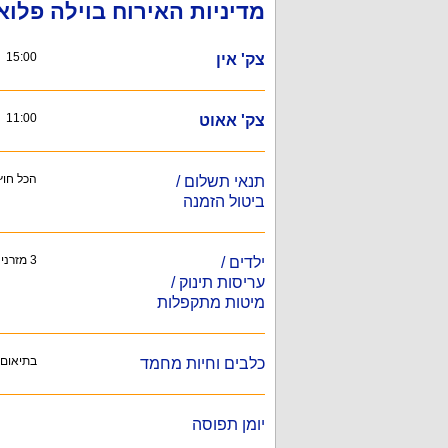
מדיניות האירוח בוילה פלוא
15:00
צק' אין
11:00
צק' אאוט
הכל חוץ 
תנאי תשלום /
ביטול הזמנה
3 מזרני יחיד, 2 מיטות קומותיים (בכל מיטה יכולים לישון 2 ילדים בכל קומה), 2 לולי תינוקות.
ילדים /
עריסות תינוק /
מיטות מתקפלות
בתיאום
כלבים וחיות מחמד
יומן תפוסה