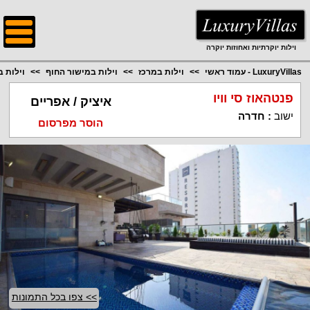
;
וילות יוקרתיות ואחוזות יוקרה
LuxuryVillas - עמוד ראשי
וילות במרכז
וילות במישור החוף
וילות 
פנטהאוז סי וויו
איציק / אפריים
ישוב
:
חדרה
הוסר מפרסום
>> צפו בכל התמונות