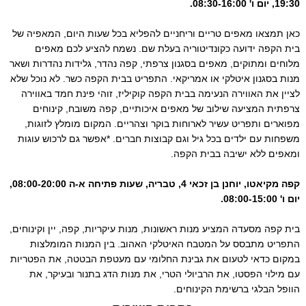
19:30, יום ו' 08:30-16:00.
כאן תמצאו מאפים טריים וריחניים להפליא בכל שעות היום, המאפיה של
בית הקפה ידועה כקונדיטוריה בעלת שם. נשמח להציע לכם מאפים
מלוחים ומתוקים, מאפים בסגנון צרפתי, קפה נהדר, גלידות נהדרות ושאר
מנות בסגנון איטלקי או אמריקאי. התפריט בבית הקפה כשר. לא נוכל שלא
לציין את האווירה הנעימה בבית הקפה קוקיליז, זוהי פינת חמד באווירה
צרפתית המציעה שילוב של מאפים איכותיים, קפה משובח, קינוחים
מפוארים ותפריט עשיר לארוחות בוקר וצהריים. המקום מומלץ לזוגות,
משפחות עם ילדים בכל גיל וגם קבוצות חברים. *אפשר גם לרכוש עוגות
ומאפים ללא ישיבה בבית הקפה.
קפה מקיאטו, יוחנן בן זכאי 4, טבריה, שעות פתיחה א-ה 08:00-20:00,
יום ו' 08:00-15:00.
בית קפה מסעדה המציע מנות ראשונות, מנות עיקריות, קפה, יין וקינוחים,
התפריט מתבסס על המטבח האיטלקי האהוב. בין המנות המומלצות
במקום כדאי לטעום את גבינת החלומי עם מעטפת הבטטה, את הפטריות
עם מילוי הפסטו, את הרביולי הטרי, את מנות הדג בתנור ובעיקר, את
הוופל הבלגי ברשימת הקינוחים.