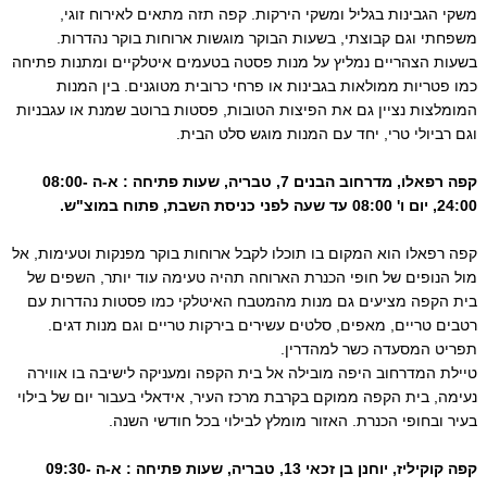
משקי הגבינות בגליל ומשקי הירקות. קפה תזה מתאים לאירוח זוגי,
משפחתי וגם קבוצתי, בשעות הבוקר מוגשות ארוחות בוקר נהדרות.
בשעות הצהריים נמליץ על מנות פסטה בטעמים איטלקיים ומתנות פתיחה
כמו פטריות ממולאות בגבינות או פרחי כרובית מטוגנים. בין המנות
המומלצות נציין גם את הפיצות הטובות, פסטות ברוטב שמנת או עגבניות
וגם רביולי טרי, יחד עם המנות מוגש סלט הבית.
קפה רפאלו, מדרחוב הבנים 7, טבריה, שעות פתיחה : א-ה 08:00-
24:00, יום ו' 08:00 עד שעה לפני כניסת השבת, פתוח במוצ"ש.
קפה רפאלו הוא המקום בו תוכלו לקבל ארוחות בוקר מפנקות וטעימות, אל
מול הנופים של חופי הכנרת הארוחה תהיה טעימה עוד יותר, השפים של
בית הקפה מציעים גם מנות מהמטבח האיטלקי כמו פסטות נהדרות עם
רטבים טריים, מאפים, סלטים עשירים בירקות טריים וגם מנות דגים.
תפריט המסעדה כשר למהדרין.
טיילת המדרחוב היפה מובילה אל בית הקפה ומעניקה לישיבה בו אווירה
נעימה, בית הקפה ממוקם בקרבת מרכז העיר, אידאלי בעבור יום של בילוי
בעיר ובחופי הכנרת. האזור מומלץ לבילוי בכל חודשי השנה.
קפה קוקיליז, יוחנן בן זכאי 13, טבריה, שעות פתיחה : א-ה 09:30-