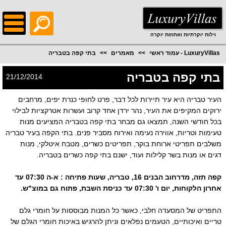
;
וילות יוקרתיות ואחוזות יוקרה
LuxuryVillas - עמוד ראשי
מאמרים
בתי קפה בטבריה
בתי קפה בטבריה
21/12/2014
העיר טבריה היא עיר תיירות לכל דבר, פרט לחופי כנרת יפים, מרחבים
ירוקים המקיפים את העיר, נהר ירדן אחד קרוב ועשרות אטרקציות לבילוי
בכל חודשי השנה, תמצאו גם מבחר בתי קפה בטבריה המציעים מנות
טעימות וטריות, אווירה נעימה ואירוח מסביר פנים. בתי הקפה בעיר טבריה
משלבים תפריטי ארוחת בוקר, תפריטים כשרים, מטבח איטלקי, מנות
דגים או מנות בשר קלילות ועוד, ישנם בתי קפה כשרים בטבריה.
קפה תזה, מדרחוב הבנים 16, טבריה, שעות פתיחה : א-ה 07:30 עד
אחרון הלקוחות, יום ו' 07:30 עד כניסת השבת, פתוח גם במוצ"ש.
התפריט של המסעדה חלבי, כאשר כל המנות מבוססות על חומרי גלם
טריים ואיכותיים, הטעמים נפלאים וניתן להרגיש באיכות חומרי הגלם של